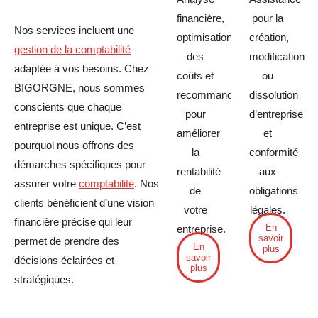
financière,
pour la
Nos services incluent une
optimisation
création,
gestion de la comptabilité
des
modification
adaptée à vos besoins. Chez
coûts et
ou
BIGORGNE, nous sommes
recommandations
dissolution
conscients que chaque
pour
d’entreprise
entreprise est unique. C’est
améliorer
et
pourquoi nous offrons des
la
conformité
démarches spécifiques pour
rentabilité
aux
assurer votre
comptabilité
. Nos
de
obligations
clients bénéficient d’une vision
votre
légales.
financière précise qui leur
En
entreprise.
savoir
permet de prendre des
En
plus
savoir
décisions éclairées et
plus
stratégiques.