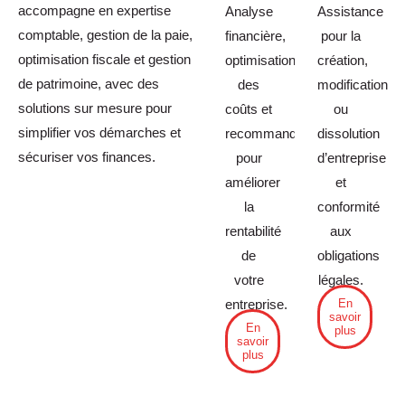
accompagne en expertise
Analyse
Assistance
comptable, gestion de la paie,
financière,
pour la
optimisation fiscale et gestion
optimisation
création,
de patrimoine, avec des
des
modification
solutions sur mesure pour
coûts et
ou
simplifier vos démarches et
recommandations
dissolution
sécuriser vos finances.
pour
d’entreprise
améliorer
et
la
conformité
rentabilité
aux
de
obligations
votre
légales.
En
entreprise.
savoir
En
plus
savoir
plus