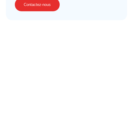
Contactez-nous
Chez BIGORGNE, expert-comptable à Sainte-
Maxime, nous optimisons votre gestion comptable en
alliant rigueur, anticipation et conseils personnalisés.
Des comptes clairs et à jour
Une vision financière fiable
Une fiscalité optimisée