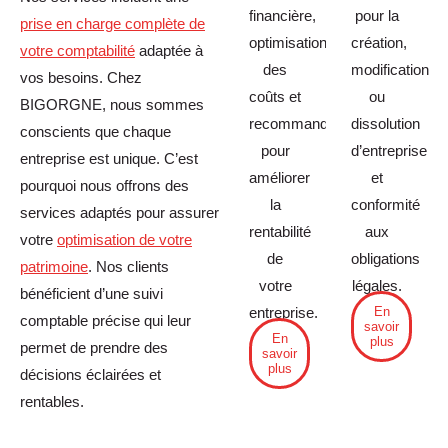
financière,
pour la
prise en charge complète de
optimisation
création,
votre comptabilité
adaptée à
des
modification
vos besoins. Chez
coûts et
ou
BIGORGNE, nous sommes
recommandations
dissolution
conscients que chaque
pour
d’entreprise
entreprise est unique. C’est
améliorer
et
pourquoi nous offrons des
la
conformité
services adaptés pour assurer
rentabilité
aux
votre
optimisation de votre
de
obligations
patrimoine
. Nos clients
votre
légales.
bénéficient d’une suivi
En
entreprise.
comptable précise qui leur
savoir
En
plus
permet de prendre des
savoir
plus
décisions éclairées et
rentables.