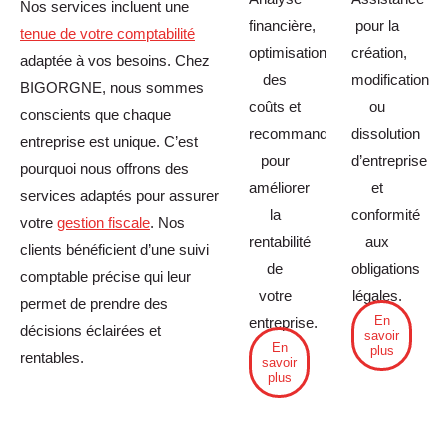
Nos services incluent une
financière,
pour la
tenue de votre comptabilité
optimisation
création,
adaptée à vos besoins. Chez
des
modification
BIGORGNE, nous sommes
coûts et
ou
conscients que chaque
recommandations
dissolution
entreprise est unique. C’est
pour
d’entreprise
pourquoi nous offrons des
améliorer
et
services adaptés pour assurer
la
conformité
votre
gestion fiscale
. Nos
rentabilité
aux
clients bénéficient d’une suivi
de
obligations
comptable précise qui leur
votre
légales.
permet de prendre des
En
entreprise.
décisions éclairées et
savoir
En
plus
rentables.
savoir
plus