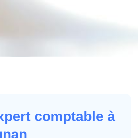
xpert comptable à
gnan