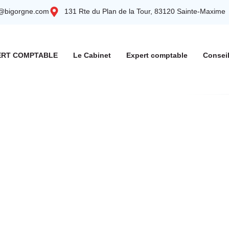
t@bigorgne.com
131 Rte du Plan de la Tour, 83120 Sainte-Maxime
ERT COMPTABLE
Le Cabinet
Expert comptable
Consei