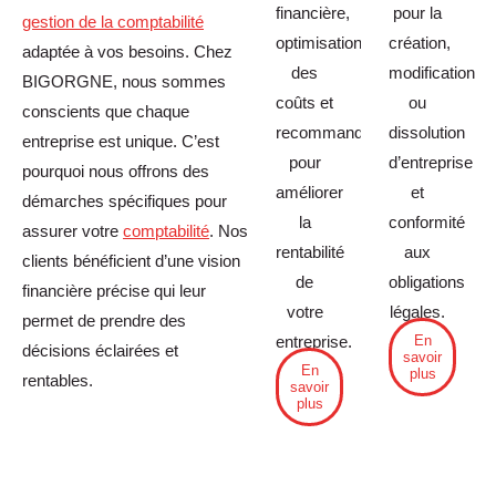
financière,
pour la
gestion de la comptabilité
optimisation
création,
adaptée à vos besoins. Chez
des
modification
BIGORGNE, nous sommes
coûts et
ou
conscients que chaque
recommandations
dissolution
entreprise est unique. C’est
pour
d’entreprise
pourquoi nous offrons des
améliorer
et
démarches spécifiques pour
la
conformité
assurer votre
comptabilité
. Nos
rentabilité
aux
clients bénéficient d’une vision
de
obligations
financière précise qui leur
votre
légales.
permet de prendre des
En
entreprise.
décisions éclairées et
savoir
En
plus
rentables.
savoir
plus