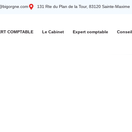
t@bigorgne.com
131 Rte du Plan de la Tour, 83120 Sainte-Maxime
ERT COMPTABLE
Le Cabinet
Expert comptable
Consei