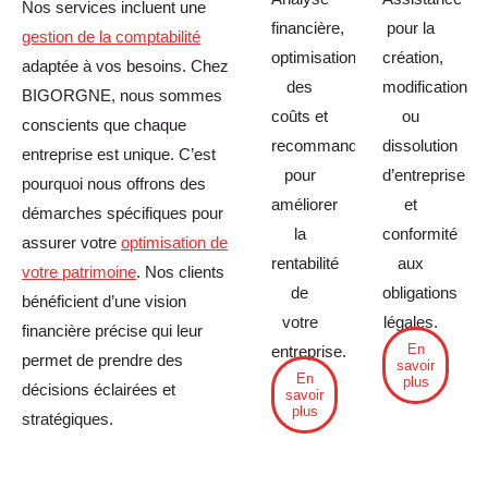
Nos services incluent une
financière,
pour la
gestion de la comptabilité
optimisation
création,
adaptée à vos besoins. Chez
des
modification
BIGORGNE, nous sommes
coûts et
ou
conscients que chaque
recommandations
dissolution
entreprise est unique. C’est
pour
d’entreprise
pourquoi nous offrons des
améliorer
et
démarches spécifiques pour
la
conformité
assurer votre
optimisation de
rentabilité
aux
votre patrimoine
. Nos clients
de
obligations
bénéficient d’une vision
votre
légales.
financière précise qui leur
En
entreprise.
permet de prendre des
savoir
En
plus
décisions éclairées et
savoir
plus
stratégiques.