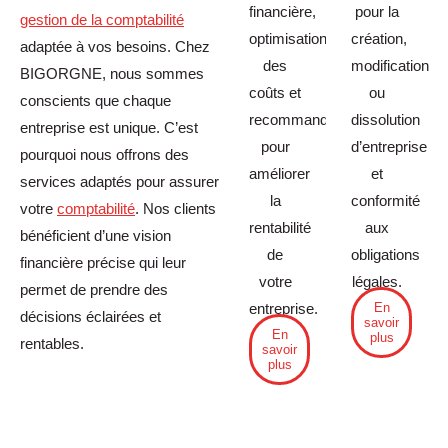
financière,
pour la
gestion de la comptabilité
optimisation
création,
adaptée à vos besoins. Chez
des
modification
BIGORGNE, nous sommes
coûts et
ou
conscients que chaque
recommandations
dissolution
entreprise est unique. C’est
pour
d’entreprise
pourquoi nous offrons des
améliorer
et
services adaptés pour assurer
la
conformité
votre
comptabilité
. Nos clients
rentabilité
aux
bénéficient d’une vision
de
obligations
financière précise qui leur
votre
légales.
permet de prendre des
En
entreprise.
décisions éclairées et
savoir
En
plus
rentables.
savoir
plus